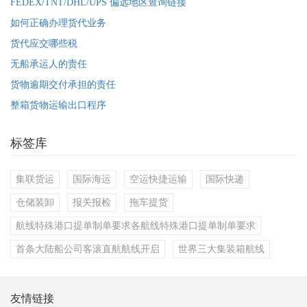
FEDEX/TNT/DHL/UPS 偏远地区查询链接
如何正确办理货代业务
货代应交哪些税
无船承运人的责任
货物逾期交付承担的责任
整箱货物运输出口程序
标签库
集联货运
国际海运
空运快捷运输
国际快递
仓储装卸
报关报检
拖车提货
航线特殊港口提单制单要求各航线特殊港口提单制单要求
首条大陆船公司客滚直航航线开启
世界三大集装箱航线
友情链接